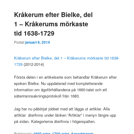
Kråkerum efter Bielke, del
1 – Kråkerums mörkaste
tid 1638-1729
Postat
januari 6, 2014
Kråkerum efter Bielke, del 1 – Kråkerums mörkaste tid 1638-
1729
(2012-2014)
Första delen i en artikelserie som behandlar Kråkerum efter
epoken Bielke. Nu uppdaterad med kompletterande
information om ägoförhållandena på 1660-talet och ett
säterirannsakningsprotokoll från 1683.
Jag har nu påbörjat jobbet med att lägga ut artiklar. Alla
artiklar återfinns under länken ”Artiklar” i menyn längre upp
på sidan. Kategorierna återfinns i högerspalten.
Publicerat i
1600-talet
,
1700-talet
,
Agrarhistoria
,