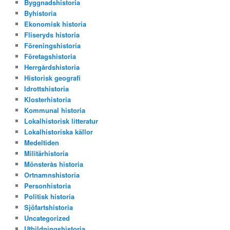
Byggnadshistoria
Byhistoria
Ekonomisk historia
Fliseryds historia
Föreningshistoria
Företagshistoria
Herrgårdshistoria
Historisk geografi
Idrottshistoria
Klosterhistoria
Kommunal historia
Lokalhistorisk litteratur
Lokalhistoriska källor
Medeltiden
Militärhistoria
Mönsterås historia
Ortnamnshistoria
Personhistoria
Politisk historia
Sjöfartshistoria
Uncategorized
Utbildningshistoria