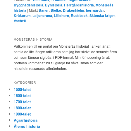
Byggnadshistoria
,
Byhistoria
,
Herrgårdshistoria
,
Mönsterås
historia
|
Märkt
Banér
,
Bielke
,
Drakenhielm
,
herrgårdar
,
Kråkerum
,
Leijoncrona
,
Lilliehorn
,
Rudebeck
,
Skånska kriget
,
Vachell
MÖNSTERÅS HISTORIA
Välkommen till en portal om Mönsterås historia! Tanken är att
samla de lite längre artiklarna som jag har skrivit de senaste åren
och som lämpar sig bäst i PDF-format. Min förhoppning är att
portalen kommer att bli till glädje för såväl skola som den
historieintresserade allmänheten.
KATEGORIER
1500-talet
1600-talet
1700-talet
1800-talet
1900-talet
Agrarhistoria
Ålems historia