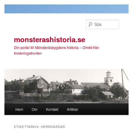
Sök
monsterashistoria.se
Din portal till Mönsteråsbygdens historia – Direkt från
forskningsfronten
Huvudmeny
Hem
Om
Kontakt
Artiklar
Hoppa till huvudinnehåll
Hoppa till sekundärt innehåll
ETIKETTARKIV:
HERRGÅRDAR