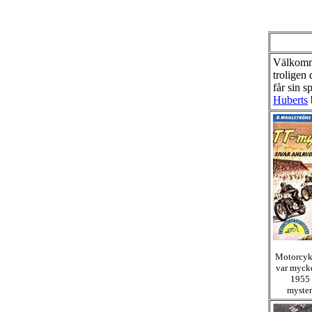
Välkomme
troligen
får sin s
Huberts
Motorcyk
var myck
1955 
myster