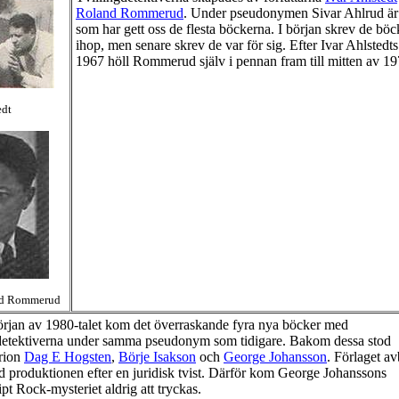
Roland
Rommerud
. Under pseudonymen Sivar
Ahlrud
är
som har gett oss de flesta böckerna. I början skrev de bö
ihop, men senare skrev de var för sig. Efter Ivar Ahlstedt
1967 höll
Rommerud
själv i pennan fram till mitten av 19
edt
nd
Rommerud
rjan av 1980-talet kom det överraskande fyra nya böcker med
detektiverna under samma pseudonym som tidigare. Bakom dessa stod
trion
Dag E
Hogsten
,
Börje Isakson
och
George Johansson
. Förlaget av
id produktionen efter en juridisk tvist. Därför kom George Johanssons
ipt
Rock-mysteriet
aldrig att tryckas.