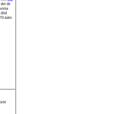
 det de
ckerna
s död
70-talet.
bröt