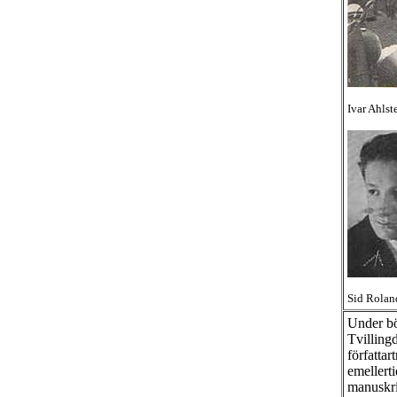
Ivar Ahlst
Sid Rola
Under bö
Tvilling
författar
emellert
manuskr