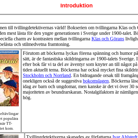
Introduktion
n till tvillingdetektivernas värld! Bokserien om tvillingarna Klas och
 den mest lästa för den yngre generationen i Sverige under 1900-talet. 
peciella charm av kontrasten mellan tvillingarna
Klas och Görans
livligh
belästa och stilmedvetna framtoning.
Förutom att böckerna lyckas förena spänning och humor på 
sätt, är de fantastiska skildringarna av 1900-talets Sverige. 
efter bok får vi ta del av äventyr som knyter an till något p
tiden aktuellt tema. Böckerna har också mycket fina skildri
Stockholm och Norrland
. En bidragande orsak till framgån
onekligen också de suggestiva
bokomslagen
. Böckerna läs
idag av barn och ungdomar, men kanske är det vi över 30 
majoriteten av beundrarskaran. Nostalgifaktorn är nämlige
hög.
eltävlingar
et populära
när TT-
iet kom.
Tvillingdetektiverna skapades av författarna
Ivar Ahlstedt