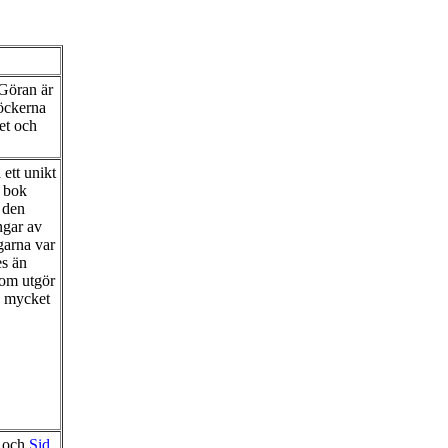
 Göran är
Böckerna
et och
ett unikt
I bok
å den
ngar av
garna var
es än
som utgör
n mycket
och
Sid