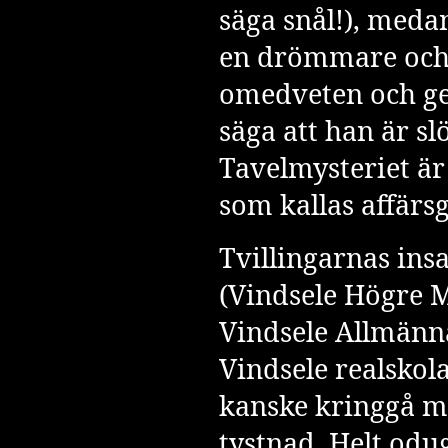
säga snål!), meda
en drömmare och
omedveten och gen
säga att han är slö
Tavelmysteriet är
som kallas affärsg
Tvillingarnas insa
(Vindsele Högre M
Vindsele Allmänn
Vindsele realskol
kanske kringgå m
tystnad. Helt odug