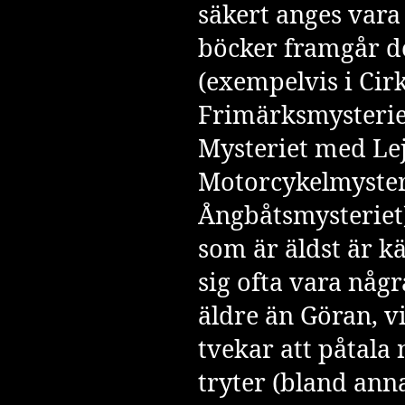
säkert anges vara 1
böcker framgår de
(exempelvis i Cir
Frimärksmysteri
Mysteriet med Le
Motorcykelmyster
Ångbåtsmysteriet
som är äldst är k
sig ofta vara någ
äldre än Göran, vi
tvekar att påtala
tryter (bland anna