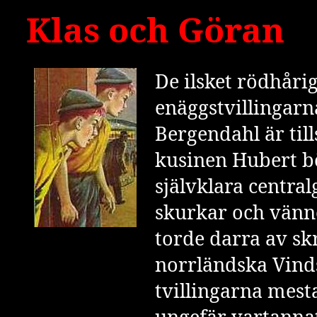
Klas och Göran
De ilsket rödhåri
enäggstvillingarn
Bergendahl är ti
kusinen Hubert b
självklara centralg
skurkar och vänn
torde darra av skr
norrländska Vind
tvillingarna mest
ungefär vartannat