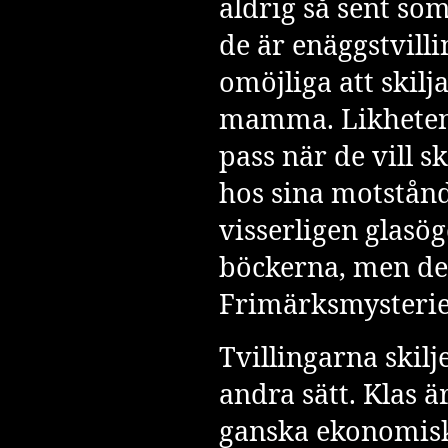
aldrig så sent so
de är enäggstvilli
omöjliga att skilj
mamma. Likheten 
pass när de vill s
hos sina motstån
visserligen glasög
böckerna, men de
Frimärksmysteri
Tvillingarna skilj
andra sätt. Klas ä
ganska ekonomisk