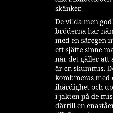
skänker.
De vilda men god
bröderna har näm
med en säregen in
ett sjätte sinne
när det gäller at
är en skummis. D
kombineras med e
ihärdighet och u
i jakten på de mi
därtill en enaståe