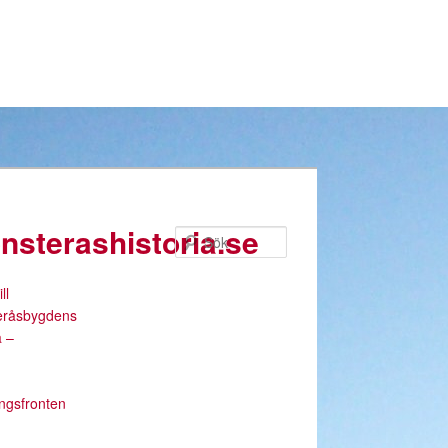
nsterashistoria.se
Sök
ll
eråsbygdens
a –
ingsfronten