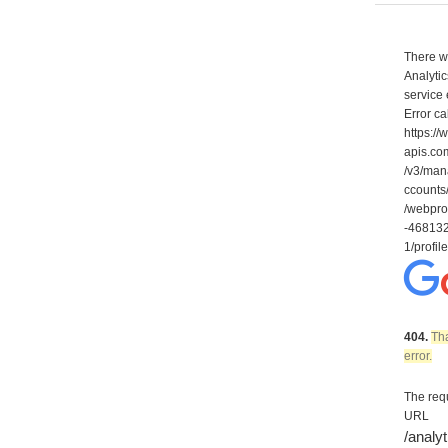
There w
Analytic
service 
Error ca
https:/
apis.co
/v3/ma
ccount
/webpro
-46813
1/profil
404.
Tha
error.
The req
URL
/analy