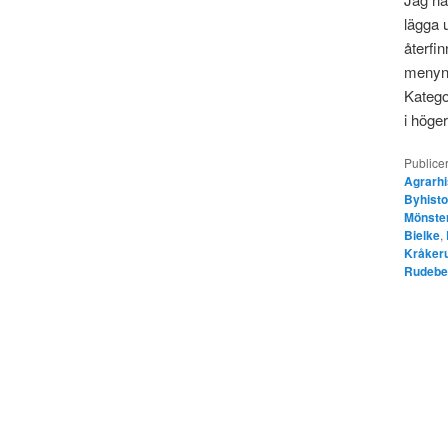
lägga u
återfin
menyn 
Katego
i höge
Publicer
Agrarhi
Byhisto
Mönster
Bielke
,
Kråker
Rudebe