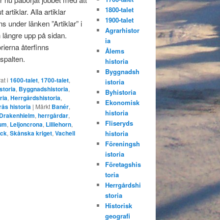
1800-talet
t artiklar. Alla artiklar
1900-talet
ns under länken ”Artiklar” i
Agrarhistor
längre upp på sidan.
ia
rierna återfinns
Ålems
rspalten.
historia
Byggnadsh
at i
1600-talet
,
1700-talet
,
istoria
storia
,
Byggnadshistoria
,
Byhistoria
ria
,
Herrgårdshistoria
,
Ekonomisk
ås historia
|
Märkt
Banér
,
historia
Drakenhielm
,
herrgårdar
,
Fliseryds
um
,
Leijoncrona
,
Lilliehorn
,
ck
,
Skånska kriget
,
Vachell
historia
Föreningsh
istoria
Företagshis
toria
Herrgårdshi
storia
Historisk
geografi