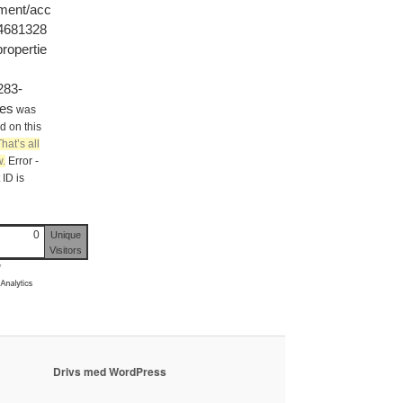
ment/acc
/4681328
ropertie
283-
les
was
d on this
That’s all
.
Error -
ID is
0
Unique
Visitors
y
Drivs med WordPress