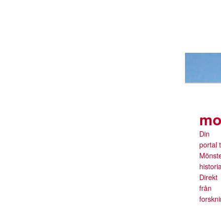
mo
Din
portal ti
Mönst
histori
Direkt
från
forskn