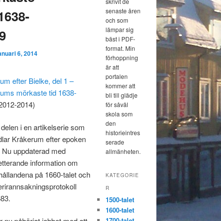
skrivit de
senaste åren
 1638-
och som
lämpar sig
9
bäst i PDF-
format. Min
anuari 6, 2014
förhoppning
är att
portalen
um efter Bielke, del 1 –
kommer att
ums mörkaste tid 1638-
bli till glädje
2012-2014)
för såväl
skola som
den
 delen i en artikelserie som
historieintres
lar Kråkerum efter epoken
serade
. Nu uppdaterad med
allmänheten.
tterande information om
hållandena på 1660-talet och
KATEGORIE
terirannsakningsprotokoll
R
683.
1500-talet
1600-talet
r nu påbörjat jobbet med att
1700-talet