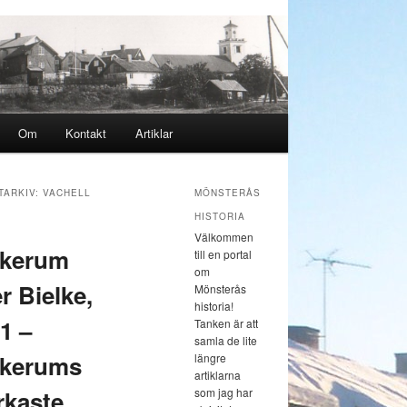
y
Om
Kontakt
Artiklar
a till huvudinnehåll
a till sekundärt innehåll
TARKIV:
VACHELL
MÖNSTERÅS
HISTORIA
Välkommen
åkerum
till en portal
om
er Bielke,
Mönsterås
historia!
 1 –
Tanken är att
samla de lite
åkerums
längre
artiklarna
kaste
som jag har