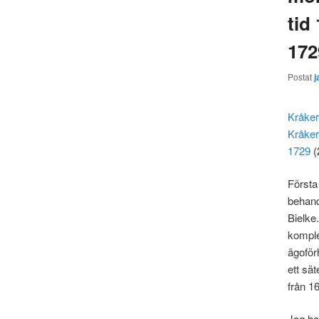
tid
172
Postat
j
Kråker
Kråker
1729
(
Första
behand
Bielke
komple
ägoför
ett sä
från 1
Jag ha