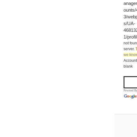
anage
ounts
3/webp
s/UA-
46813
1/profi
not foun
server.
we know
Account 
blank
Powered B