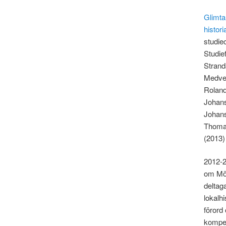
Glimta
histori
studie
Studie
Strand
Medve
Roland
Johans
Johans
Thomas
(2013)
2012-2
om Mön
deltaga
lokalh
förord 
kompe