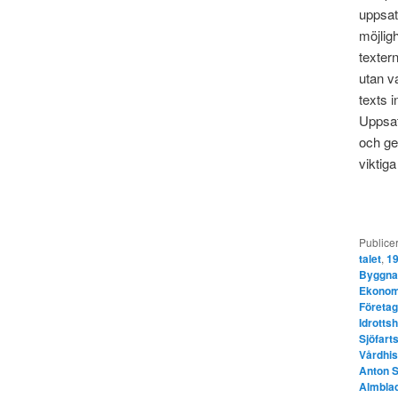
uppsat
möjlig
textern
utan va
texts 
Uppsat
och ger
viktiga
Publicer
talet
,
19
Byggna
Ekonomi
Företag
Idrottsh
Sjöfart
Vårdhis
Anton S
Almbla