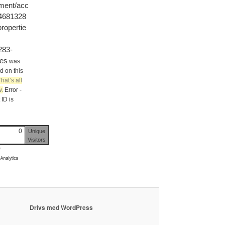
ment/acc
/4681328
ropertie
283-
les
was
d on this
That’s all
.
Error -
ID is
0
Unique
Visitors
y
Drivs med WordPress