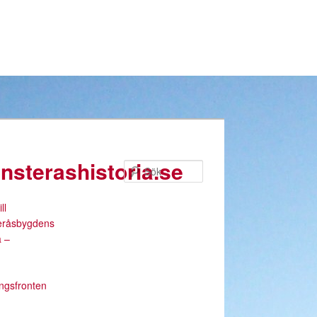
nsterashistoria.se
Sök
ll
eråsbygdens
a –
ingsfronten