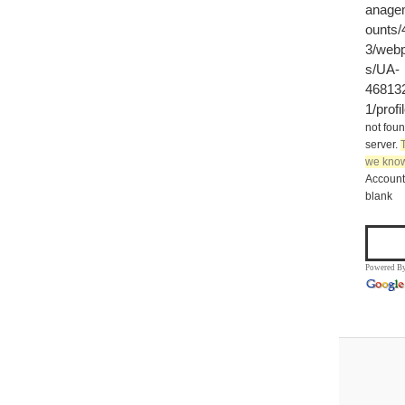
anage
ounts
3/webp
s/UA-
46813
1/profi
not foun
server.
we know
Account 
blank
Powered B