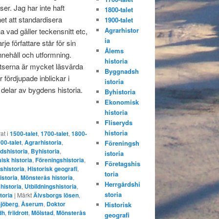
ser. Jag har inte haft
1800-talet
het att standardisera
1900-talet
Agrarhistor
a vad gäller teckensnitt etc,
ia
rje författare står för sin
Ålems
innehåll och utformning.
historia
serna är mycket läsvärda
Byggnadsh
 fördjupade inblickar i
istoria
 delar av bygdens historia.
Byhistoria
Ekonomisk
historia
Fliseryds
historia
at i
1500-talet
,
1700-talet
,
1800-
00-talet
,
Agrarhistoria
,
Föreningsh
dshistoria
,
Byhistoria
,
istoria
sk historia
,
Föreningshistoria
,
Företagshis
shistoria
,
Historisk geografi
,
toria
istoria
,
Mönsterås historia
,
Herrgårdshi
shistoria
,
Utbildningshistoria
,
storia
toria
|
Märkt
Älvsborgs lösen
,
jöberg
,
Åserum
,
Doktor
Historisk
dh
,
friidrott
,
Mölstad
,
Mönsterås
geografi