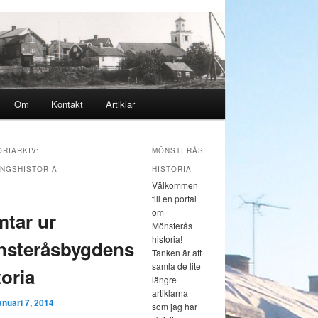
y
Om
Kontakt
Artiklar
a till huvudinnehåll
a till sekundärt innehåll
RIARKIV:
MÖNSTERÅS
INGSHISTORIA
HISTORIA
Välkommen
till en portal
om
mtar ur
Mönsterås
historia!
steråsbygdens
Tanken är att
samla de lite
toria
längre
artiklarna
anuari 7, 2014
som jag har