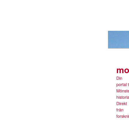
mo
Din
portal ti
Mönst
histori
Direkt
från
forskn