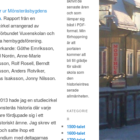
skrivit de
senaste åren
r ur Mönsteråsbygdens
och som
a
. Rapport från en
lämpar sig
bäst i PDF-
cirkel arrangerad av
format. Min
förbundet Vuxenskolan och
förhoppning
a hembygdsförening.
är att
rkande: Göthe Emriksson,
portalen
kommer att
 Norén, Anne-Marie
bli till glädje
son, Rolf Rosell, Berndt
för såväl
son, Anders Rotviker,
skola som
 Isaksson, Jonny Nilsson.
den
historieintres
serade
allmänheten.
013 hade jag en studiecirkel
sterås historia där varje
KATEGORIE
re fördjupade sig i ett
R
istoriskt ämne. Jag skrev ett
1500-talet
och satte ihop ett
1600-talet
ndium med deltagarnas
1700-talet