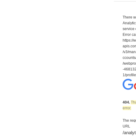
There w
Analytic
service 
Error ca
https:/
apis.co
/v3/ma
ccount
/webpro
-46813
1/profil
404.
Tha
error.
The req
URL
/analy