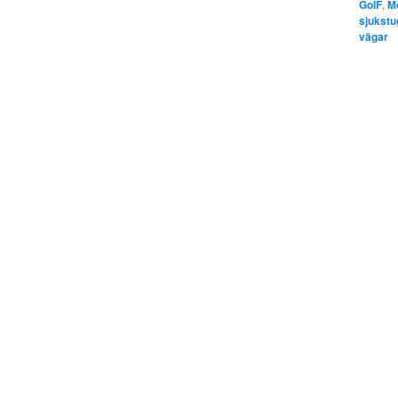
GoIF
,
M
sjukstu
vägar