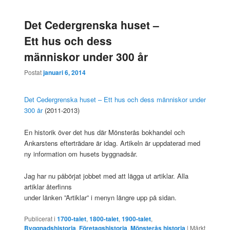
Det Cedergrenska huset –
Ett hus och dess
människor under 300 år
Postat
januari 6, 2014
Det Cedergrenska huset – Ett hus och dess människor under
300 år
(2011-2013)
En historik över det hus där Mönsterås bokhandel och
Ankarstens efterträdare är idag. Artikeln är uppdaterad med
ny information om husets byggnadsår.
Jag har nu påbörjat jobbet med att lägga ut artiklar. Alla
artiklar återfinns
under länken ”Artiklar” i menyn längre upp på sidan.
Publicerat i
1700-talet
,
1800-talet
,
1900-talet
,
Byggnadshistoria
,
Företagshistoria
,
Mönsterås historia
|
Märkt