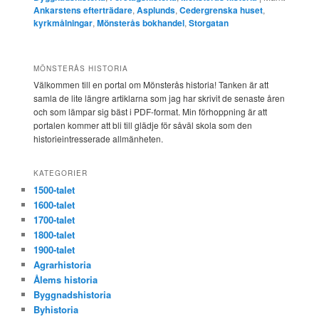
Ankarstens efterträdare
,
Asplunds
,
Cedergrenska huset
,
kyrkmålningar
,
Mönsterås bokhandel
,
Storgatan
MÖNSTERÅS HISTORIA
Välkommen till en portal om Mönsterås historia! Tanken är att
samla de lite längre artiklarna som jag har skrivit de senaste åren
och som lämpar sig bäst i PDF-format. Min förhoppning är att
portalen kommer att bli till glädje för såväl skola som den
historieintresserade allmänheten.
KATEGORIER
1500-talet
1600-talet
1700-talet
1800-talet
1900-talet
Agrarhistoria
Ålems historia
Byggnadshistoria
Byhistoria