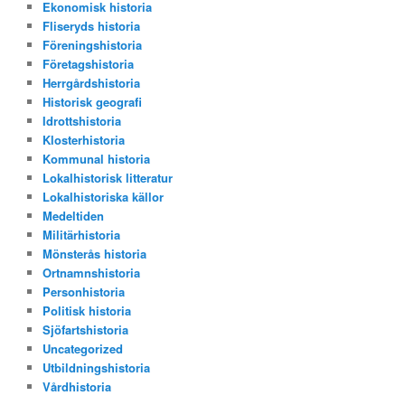
Ekonomisk historia
Fliseryds historia
Föreningshistoria
Företagshistoria
Herrgårdshistoria
Historisk geografi
Idrottshistoria
Klosterhistoria
Kommunal historia
Lokalhistorisk litteratur
Lokalhistoriska källor
Medeltiden
Militärhistoria
Mönsterås historia
Ortnamnshistoria
Personhistoria
Politisk historia
Sjöfartshistoria
Uncategorized
Utbildningshistoria
Vårdhistoria