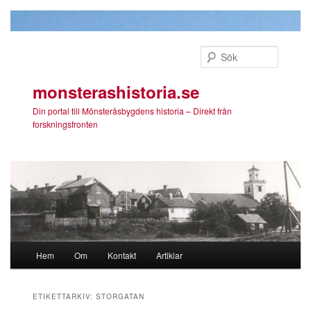
Sök
monsterashistoria.se
Din portal till Mönsteråsbygdens historia – Direkt från
forskningsfronten
Huvudmeny
Hem
Om
Kontakt
Artiklar
Hoppa till huvudinnehåll
Hoppa till sekundärt innehåll
ETIKETTARKIV:
STORGATAN