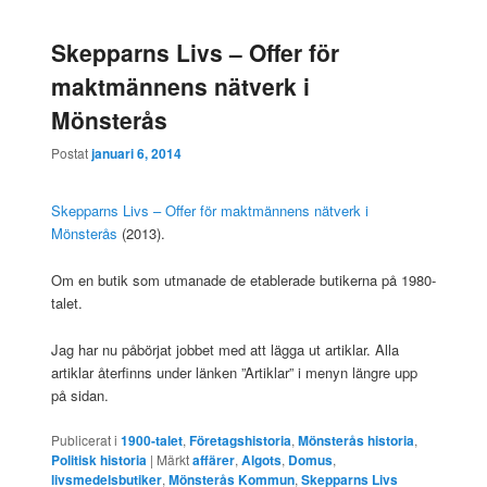
Skepparns Livs – Offer för
maktmännens nätverk i
Mönsterås
Postat
januari 6, 2014
Skepparns Livs – Offer för maktmännens nätverk i
Mönsterås
(2013).
Om en butik som utmanade de etablerade butikerna på 1980-
talet.
Jag har nu påbörjat jobbet med att lägga ut artiklar. Alla
artiklar återfinns under länken ”Artiklar” i menyn längre upp
på sidan.
Publicerat i
1900-talet
,
Företagshistoria
,
Mönsterås historia
,
Politisk historia
|
Märkt
affärer
,
Algots
,
Domus
,
livsmedelsbutiker
,
Mönsterås Kommun
,
Skepparns Livs