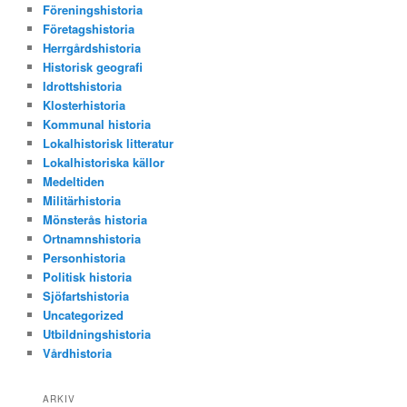
Föreningshistoria
Företagshistoria
Herrgårdshistoria
Historisk geografi
Idrottshistoria
Klosterhistoria
Kommunal historia
Lokalhistorisk litteratur
Lokalhistoriska källor
Medeltiden
Militärhistoria
Mönsterås historia
Ortnamnshistoria
Personhistoria
Politisk historia
Sjöfartshistoria
Uncategorized
Utbildningshistoria
Vårdhistoria
ARKIV