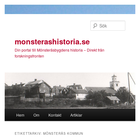
Sök
monsterashistoria.se
Din portal till Mönsteråsbygdens historia – Direkt från
forskningsfronten
Huvudmeny
Hem
Om
Kontakt
Artiklar
Hoppa till huvudinnehåll
Hoppa till sekundärt innehåll
ETIKETTARKIV:
MÖNSTERÅS KOMMUN