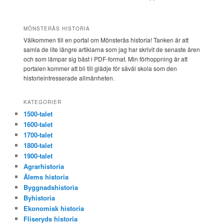
MÖNSTERÅS HISTORIA
Välkommen till en portal om Mönsterås historia! Tanken är att
samla de lite längre artiklarna som jag har skrivit de senaste åren
och som lämpar sig bäst i PDF-format. Min förhoppning är att
portalen kommer att bli till glädje för såväl skola som den
historieintresserade allmänheten.
KATEGORIER
1500-talet
1600-talet
1700-talet
1800-talet
1900-talet
Agrarhistoria
Ålems historia
Byggnadshistoria
Byhistoria
Ekonomisk historia
Fliseryds historia