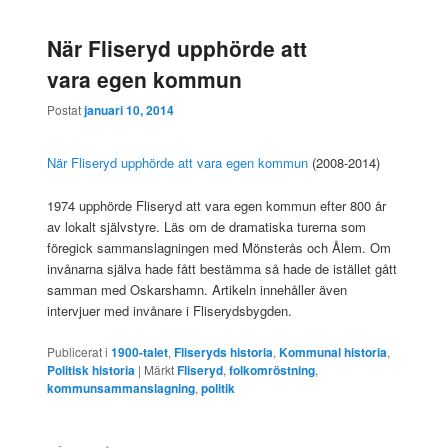
När Fliseryd upphörde att
vara egen kommun
Postat
januari 10, 2014
När Fliseryd upphörde att vara egen kommun
(2008-2014)
1974 upphörde Fliseryd att vara egen kommun efter 800 år
av lokalt självstyre. Läs om de dramatiska turerna som
föregick sammanslagningen med Mönsterås och Ålem. Om
invånarna själva hade fått bestämma så hade de istället gått
samman med Oskarshamn. Artikeln innehåller även
intervjuer med invånare i Fliserydsbygden.
Publicerat i
1900-talet
,
Fliseryds historia
,
Kommunal historia
,
Politisk historia
|
Märkt
Fliseryd
,
folkomröstning
,
kommunsammanslagning
,
politik