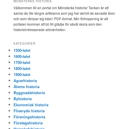
MÖNSTERÅS HISTORIA
Välkommen till en portal om Mönsterås historia! Tanken är att
samla de lite längre artiklarna som jag har skrivit de senaste åren
och som lämpar sig bäst i PDF-format. Min förhoppning är att
portalen kommer att bli till glädje för såväl skola som den
historieintresserade allmänheten.
KATEGORIER
1500-talet
1600-talet
1700-talet
1800-talet
1900-talet
Agrarhistoria
Ålems historia
Byggnadshistoria
Byhistoria
Ekonomisk historia
Fliseryds historia
Föreningshistoria
Företagshistoria
Herrgårdshistoria