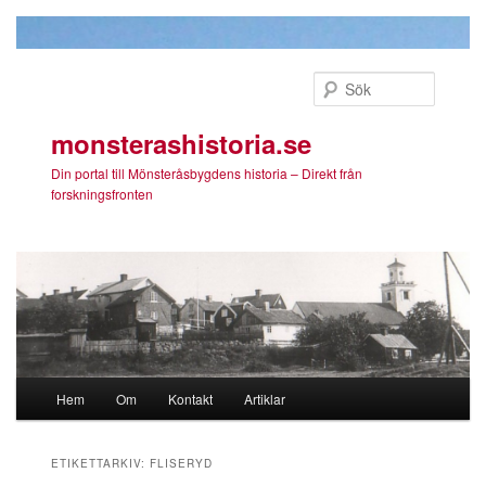
Sök
monsterashistoria.se
Din portal till Mönsteråsbygdens historia – Direkt från
forskningsfronten
Huvudmeny
Hem
Om
Kontakt
Artiklar
Hoppa till huvudinnehåll
Hoppa till sekundärt innehåll
ETIKETTARKIV:
FLISERYD