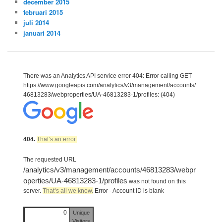
december 2015
februari 2015
juli 2014
januari 2014
There was an Analytics API service error 404: Error calling GET
https://www.googleapis.com/analytics/v3/management/accounts/
46813283/webproperties/UA-46813283-1/profiles: (404)
404.
That’s an error.
The requested URL
/analytics/v3/management/accounts/46813283/webpr
operties/UA-46813283-1/profiles
was not found on this
server.
That’s all we know.
Error - Account ID is blank
0
Unique
Visitors