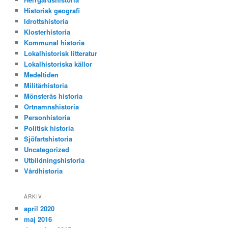
Historisk geografi
Idrottshistoria
Klosterhistoria
Kommunal historia
Lokalhistorisk litteratur
Lokalhistoriska källor
Medeltiden
Militärhistoria
Mönsterås historia
Ortnamnshistoria
Personhistoria
Politisk historia
Sjöfartshistoria
Uncategorized
Utbildningshistoria
Vårdhistoria
ARKIV
april 2020
maj 2016