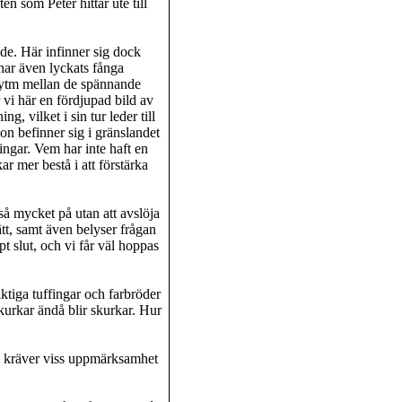
 som Peter hittar ute till
nde. Här infinner sig dock
har även lyckats fånga
 rytm mellan de spännande
vi här en fördjupad bild av
, vilket i sin tur leder till
on befinner sig i gränslandet
ngar. Vem har inte haft en
ar mer bestå i att förstärka
så mycket på utan att avslöja
tt, samt även belyser frågan
t slut, och vi får väl hoppas
tiga tuffingar och farbröder
kurkar ändå blir skurkar. Hur
 kräver viss uppmärksamhet