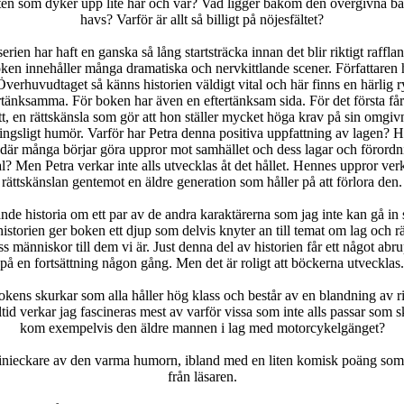
en som dyker upp lite här och var? Vad ligger bakom den övergivna båten
havs? Varför är allt så billigt på nöjesfältet?
erien har haft en ganska så lång startsträcka innan det blir riktigt raffla
ken innehåller många dramatiska och nervkittlande scener. Författaren 
Överhuvudtaget så känns historien väldigt vital och här finns en härlig
änksamma. För boken har även en eftertänksam sida. För det första får 
tt, en rättskänsla som gör att hon ställer mycket höga krav på sin omgivning
ingsligt humör. Varför har Petra denna positiva uppfattning av lagen? H
är många börjar göra uppror mot samhället och dess lagar och förordni
l? Men Petra verkar inte alls utvecklas åt det hållet. Hennes uppror verk
rättskänslan gentemot en äldre generation som håller på att förlora den.
nde historia om ett par av de andra karaktärerna som jag inte kan gå in 
storien ger boken ett djup som delvis knyter an till temat om lag och rä
 människor till dem vi är. Just denna del av historien får ett något abrup
på en fortsättning någon gång. Men det är roligt att böckerna utvecklas.
ens skurkar som alla håller hög klass och består av en blandning av rik
tid verkar jag fascineras mest av varför vissa som inte alls passar som s
kom exempelvis den äldre mannen i lag med motorcykelgänget?
inieckare
av den varma humorn, ibland med en liten komisk poäng som
från läsaren.