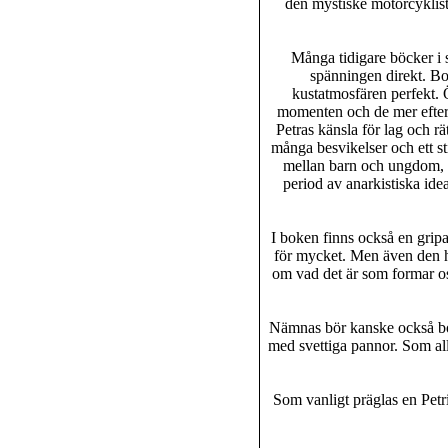
den mystiske motorcyklist
Många tidigare böcker i s
spänningen direkt. Bo
kustatmosfären perfekt. 
momenten och de mer eftert
Petras känsla för lag och rä
många besvikelser och ett st
mellan barn och ungdom, d
period av anarkistiska idea
I boken finns också en gripa
för mycket. Men även den hi
om vad det är som formar oss
Nämnas bör kanske också bok
med svettiga pannor. Som all
Som vanligt präglas en
Petr