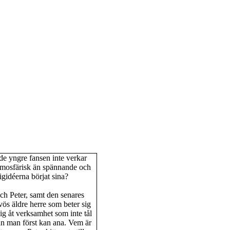
e yngre fansen inte verkar
atmosfärisk än spännande och
igidéerna börjat sina?
ch Peter, samt den senares
ös äldre herre som beter sig
g åt verksamhet som inte tål
 än man först kan ana. Vem är