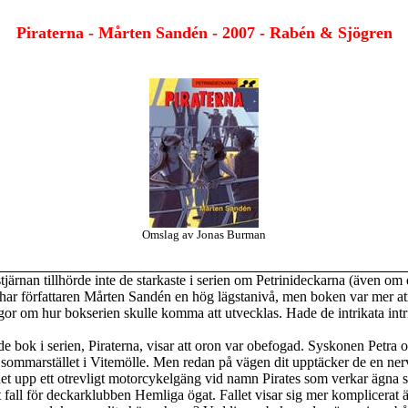
Piraterna - Mårten Sandén - 2007 - Rabén & Sjögren
Omslag av Jonas Burman
ärnan tillhörde inte de starkaste i serien om
Petrinideckarna
(även om d
 har författaren Mårten Sandén en hög lägstanivå, men boken var mer 
gor om hur bokserien skulle komma att utvecklas. Hade de intrikata intr
e bok i serien, Piraterna, visar att oron var obefogad. Syskonen Petra o
l sommarstället i
Vitemölle
. Men redan på vägen dit upptäcker de en nerv
et upp ett otrevligt motorcykelgäng vid namn
Pirates
som verkar ägna si
ett fall för deckarklubben Hemliga ögat. Fallet visar sig mer komplicerat