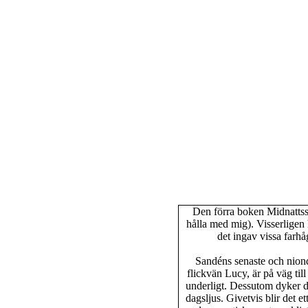
Den förra boken Midnattsstj
hålla med mig). Visserligen
det ingav vissa farhå
Sandéns senaste och niond
flickvän Lucy, är på väg til
underligt. Dessutom dyker d
dagsljus. Givetvis blir det 